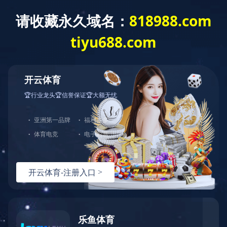
米兰体育app官网入口

欢迎访问米兰体育app官网入口-米兰（中国） 官网!
联系电话: 028-84824285
米兰体育app官网入口
关于我们
业务范围
米兰体育app官网入口
关于我们
公司简介
机械加工
公司环境
钣金&焊接件加工
公司荣誉
米兰体育app官网入
生产实力
口
产品展示
案例展示
新闻资讯
公司简介
公司环境
公司荣誉
米兰体育app官网入
生产实力
口
业务范围
产品展示
案例展示
米兰体育app官网入
案例展示
行业新闻
轴
厂房展示
米兰体育app官网入
模具
螺柱、螺帽
缸体
法兰
管卡
滤网
油箱
支架
口-米兰（中国）
口
米兰体育app官网入口-米兰（中国）
机械加工
米兰体育app官网入
案例展示
钣金&焊接件加工
轴
厂房展示
模具
螺柱、螺帽
缸体
法兰
管卡
滤网
油箱
支架
口-米兰（中国）
米兰体育app官网入口-米兰（中国）
在线地图
新闻资讯
米兰体育app官网入口-米兰（中国）
行业新闻
米兰体育app官网入口-米兰（中国）
米兰体育app官网入
在线地图
口