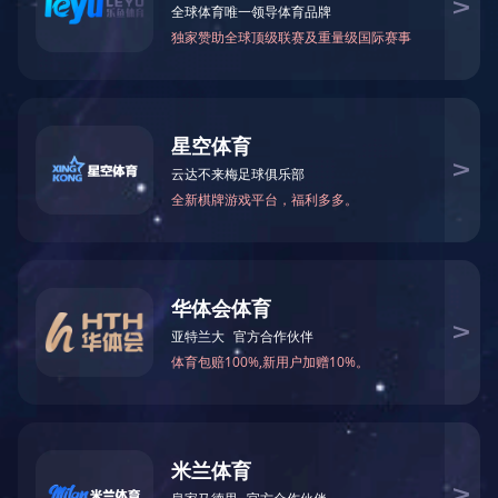
产品展示
PRODUCT
米兰体育app官网入口-米兰（中
国）
轴
模具
螺柱、螺帽
缸体
油箱三