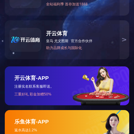
上一个:
法兰四
下一下:
法兰二